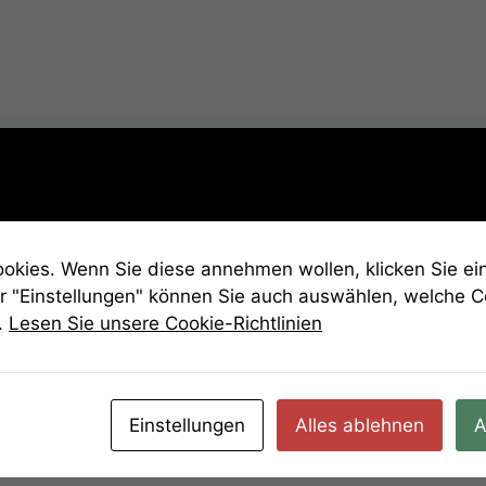
kies. Wenn Sie diese annehmen wollen, klicken Sie ein
r "Einstellungen" können Sie auch auswählen, welche 
euze und Kreise aus dem Rätsel wieder… The crosses an
.
Lesen Sie unsere Cookie-Richtlinien
Einstellungen
Alles ablehnen
A