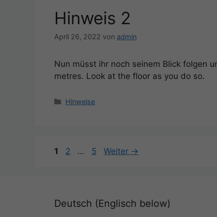
Hinweis 2
April 26, 2022
von
admin
Nun müsst ihr noch seinem Blick folgen u
metres. Look at the floor as you do so.
Kategorien
Hinweise
Seite
Seite
Seite
1
2
…
5
Weiter
→
Deutsch (Englisch below)