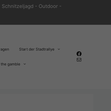
Schnitzeljagd - Outdoor -
ragen
Start der Stadtrallye
Facebook
E-Mail
f the gamble