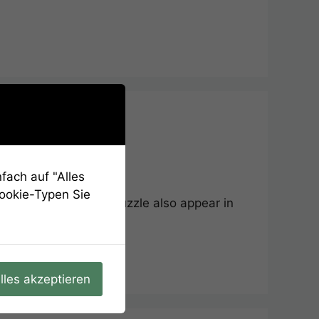
fach auf "Alles
Cookie-Typen Sie
d circles from the puzzle also appear in
lles akzeptieren