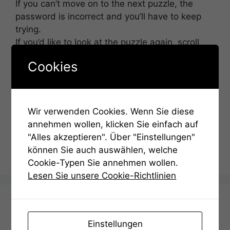
If you can’t move on to the next puzzle, the
password is incorrect and you’ll have to keep
trying.
If you’d like to look at the puzzle again, scroll
down and click on the corresponding puzzle.
Cookies
You may need to re-enter the last solution.
Password:
Wir verwenden Cookies. Wenn Sie diese
annehmen wollen, klicken Sie einfach auf
"Alles akzeptieren". Über "Einstellungen"
können Sie auch auswählen, welche
Cookie-Typen Sie annehmen wollen.
Lesen Sie unsere Cookie-Richtlinien
Deutsch (Englisch below)
Einstellungen