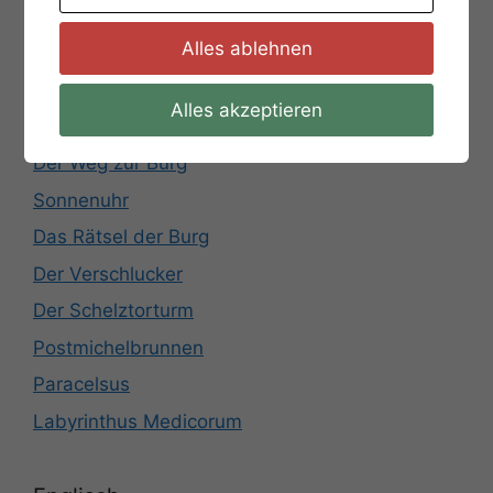
Start der Stadtrallye
Alles ablehnen
Das Rätsel der Raute
Römische Zahlen
Alles akzeptieren
Rathausplatz
Der Weg zur Burg
Sonnenuhr
Das Rätsel der Burg
Der Verschlucker
Der Schelztorturm
Postmichelbrunnen
Paracelsus
Labyrinthus Medicorum