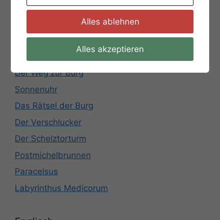
Start der Stadtrallye
Alles ablehnen
Das Rätsel der Raute
Römische Zahlen
Alles akzeptieren
Rathausplatz
Der Weg zur Burg
Sonnenuhr
Das Rätsel der Burg
Der Verschlucker
Der Schelztorturm
Postmichelbrunnen
Paracelsus
Labyrinthus Medicorum