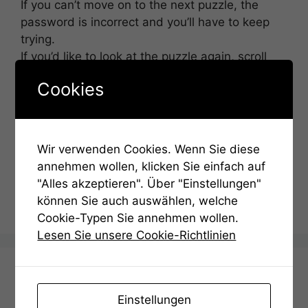
If you can’t move on to the next puzzle, the
password is incorrect and you’ll have to keep
trying.
If you’d like to look at the puzzle again, scroll
down and click on the corresponding puzzle.
Cookies
You may need to re-enter the last solution.
Password:
Wir verwenden Cookies. Wenn Sie diese
annehmen wollen, klicken Sie einfach auf
"Alles akzeptieren". Über "Einstellungen"
können Sie auch auswählen, welche
Cookie-Typen Sie annehmen wollen.
Lesen Sie unsere Cookie-Richtlinien
Deutsch (Englisch below)
Einstellungen