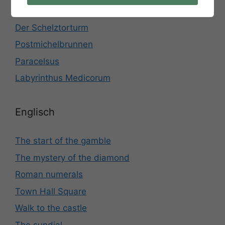
Der Verschlucker
Der Schelztorturm
Postmichelbrunnen
Paracelsus
Labyrinthus Medicorum
Englisch
The start of the gamble
The mystery of the diamond
Roman numerals
Town Hall Square
Walk to the castle
The sundial