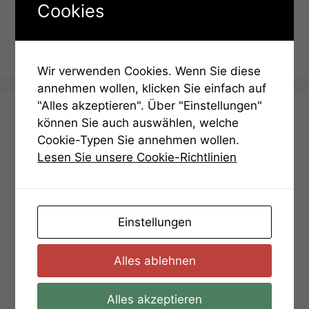
Kategorien
Hinweise
Cookies
Lösung
Hinweis 2
Wir verwenden Cookies. Wenn Sie diese
annehmen wollen, klicken Sie einfach auf
"Alles akzeptieren". Über "Einstellungen"
Deutsch (Englisch below)
können Sie auch auswählen, welche
Cookie-Typen Sie annehmen wollen.
Lesen Sie unsere Cookie-Richtlinien
Start der Stadtrallye
Das Rätsel der Raute
Römische Zahlen
Einstellungen
Rathausplatz
Der Weg zur Burg
Alles ablehnen
Sonnenuhr
Alles akzeptieren
Das Rätsel der Burg