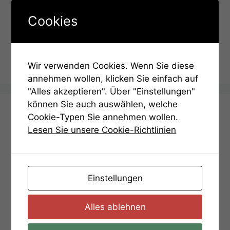
Cookies
Kategorien
Hinweise
Hinweis 2
Lösung
Wir verwenden Cookies. Wenn Sie diese
annehmen wollen, klicken Sie einfach auf
"Alles akzeptieren". Über "Einstellungen"
können Sie auch auswählen, welche
Deutsch (Englisch below)
Cookie-Typen Sie annehmen wollen.
Lesen Sie unsere Cookie-Richtlinien
Start der Stadtrallye
Das Rätsel der Raute
Einstellungen
Römische Zahlen
Rathausplatz
Alles ablehnen
Der Weg zur Burg