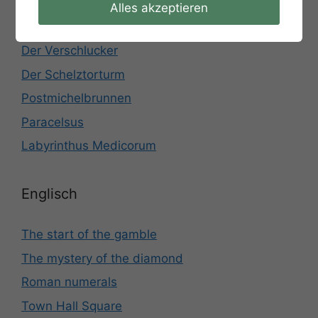
Sonnenuhr
Alles akzeptieren
Das Rätsel der Burg
Der Verschlucker
Der Schelztorturm
Postmichelbrunnen
Paracelsus
Labyrinthus Medicorum
Englisch
The start of the gamble
The mystery of the diamond
Roman numerals
Town Hall Square